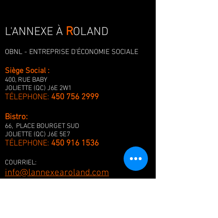
R
L'ANNEXE À
OLAND
OBNL - ENTREPRISE D'ÉCONOMIE SOCIALE
Siège Social :
400, RUE BABY
JOLIETTE (QC) J6E 2W1
TÉLEPHONE:
450 756 2999
Bistro:
66, PLACE BOURGET SUD
JOLIETTE (QC) J6E 5E7
TÉLEPHONE:
450 916 1536
COURRIEL:
info@lannexearoland.com
I
NFORMATIONS