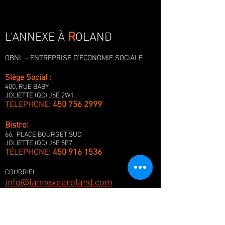
R
L'ANNEXE À
OLAND
OBNL - ENTREPRISE D'ÉCONOMIE SOCIALE
Siège Social :
400, RUE BABY
JOLIETTE (QC) J6E 2W1
TÉLEPHONE:
450 756 2999
Bistro:
66, PLACE BOURGET SUD
JOLIETTE (QC) J6E 5E7
TÉLEPHONE:
450 916 1536
COURRIEL:
info@lannexearoland.com
I
NFORMATIONS