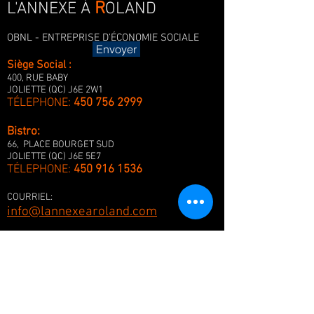
R
L'ANNEXE À
OLAND
OBNL - ENTREPRISE D'ÉCONOMIE SOCIALE
Envoyer
Siège Social :
400, RUE BABY
JOLIETTE (QC) J6E 2W1
TÉLEPHONE:
450 756 2999
Bistro:
66, PLACE BOURGET SUD
JOLIETTE (QC) J6E 5E7
TÉLEPHONE:
450 916 1536
COURRIEL:
info@lannexearoland.com
I
NFORMATIONS
FAQ
POLITIQUES DE CONFIDENTIALITÉ, DE